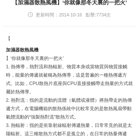
English
【加濕器散熱風機】‘你就像那冬天裏的一把火’
更新時間：2014-10-16 點擊:7734次
【
加濕器散熱風機
】‘你就像那冬天裏的一把火’
1. 熱傳導，熱對流和熱輻射。物質本身或當物質與物質接觸
時，能量的傳遞就被稱為熱傳導，這是普遍的一種熱傳遞方
式。比如，CPU散熱片底座與CPU直接接觸帶走熱量的方式就
屬於熱傳導。
2. 熱對流：指的是流動的流體（氣體或液體）將熱帶走的熱傳
遞方式，在電腦機箱的散熱係統中比較常見的是散熱風扇帶動
氣體流動的“強製熱對流”散熱方式。
3. 熱輻射：指的是依靠射線輻射傳遞熱量，日常常見的就是太
陽輻射。這三種散熱方式都不是孤立的，在日常的熱量傳遞