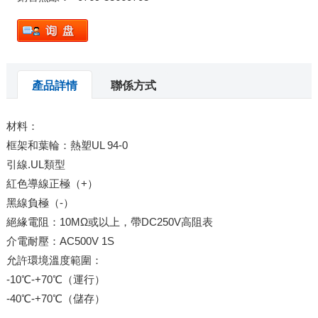
產品詳情
聯係方式
材料：
框架和葉輪：熱塑UL 94-0
引線.UL類型
紅色導線正極（+）
黑線負極（-）
絕緣電阻：10MΩ或以上，帶DC250V高阻表
介電耐壓：AC500V 1S
允許環境溫度範圍：
-10℃-+70℃（運行）
-40℃-+70℃（儲存）