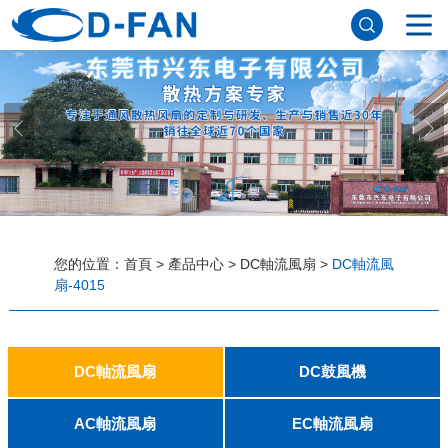
網站首頁
關於草莓视频APP色污
公司簡介
董事長寄語
發展曆程
公司優勢
企業文化
榮譽資質
企業風采
儀器設備
視頻中心
產品中心
DC軸流風扇
DC鼓風機
AC軸流風扇
EC軸流風扇
橫流風扇
支架風扇
應用案例
您的位置：
首頁
>
產品中心
>
DC軸流風扇
>
DC軸流風
扇-4015
工程案例
解決方案
新聞資訊
公司新聞
行業資訊
常見問題
DC軸流風扇
DC鼓風機
聯係草莓视频APP色污
2006
2010
2507
2510
3006
3007
3010
3510
4007
4010-B
4015
4020
4028
4510
5010
5015
5020
5025
6010
6015
6020
6025
6038
7010
7015
7025
8010
8015
8025-A
8025-B
8038
9025-B
8020
9238
1225-A
1225-B
1232
1238-A
1238-B
1425
1751
20060
2006
3507
4008
DFM4010B
4020
4506-A
4506-B
5008
5010
5015-A
5015-B
5016
5020-A
5020-B
5025-A
5025-B
6006
6008
6015-A
6015-B
6020
6025
6028-A
6028-B
7515
7525
7530-A
7530-B
8030-A
8030-B
9330-A
9330-C
9733
10033
1232
AC軸流風扇
EC軸流風扇
聯係方式
客戶留言
人才招聘