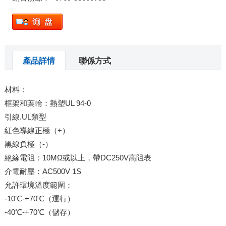
產品詳情
聯係方式
材料：
框架和葉輪：熱塑UL 94-0
引線.UL類型
紅色導線正極（+）
黑線負極（-）
絕緣電阻：10MΩ或以上，帶DC250V高阻表
介電耐壓：AC500V 1S
允許環境溫度範圍：
-10℃-+70℃（運行）
-40℃-+70℃（儲存）