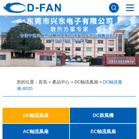
網站首頁
關於草莓视频APP色污
公司簡介
董事長寄語
發展曆程
公司優勢
企業文化
榮譽資質
企業風采
儀器設備
視頻中心
產品中心
DC軸流風扇
DC鼓風機
AC軸流風扇
EC軸流風扇
橫流風扇
支架風扇
應用案例
您的位置：
首頁
>
產品中心
>
DC軸流風扇
>
DC軸流風
扇-8020
工程案例
解決方案
新聞資訊
公司新聞
行業資訊
常見問題
DC軸流風扇
DC鼓風機
聯係草莓视频APP色污
2006
2010
2507
2510
3006
3007
3010
3510
4007
4010-B
4015
4020
4028
4510
5010
5015
5020
5025
6010
6015
6020
6025
6038
7010
7015
7025
8010
8015
8025-A
8025-B
8038
9025-B
8020
9238
1225-A
1225-B
1232
1238-A
1238-B
1425
1751
20060
2006
3507
4008
DFM4010B
4020
4506-A
4506-B
5008
5010
5015-A
5015-B
5016
5020-A
5020-B
5025-A
5025-B
6006
6008
6015-A
6015-B
6020
6025
6028-A
6028-B
7515
7525
7530-A
7530-B
8030-A
8030-B
9330-A
9330-C
9733
10033
1232
AC軸流風扇
EC軸流風扇
聯係方式
客戶留言
人才招聘