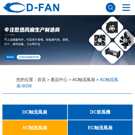
網站首頁
關於草莓视频APP色污
公司簡介
董事長寄語
發展曆程
公司優勢
企業文化
榮譽資質
企業風采
儀器設備
視頻中心
產品中心
DC軸流風扇
DC鼓風機
AC軸流風扇
EC軸流風扇
橫流風扇
支架風扇
應用案例
您的位置：
首頁
>
產品中心
>
AC軸流風扇
>
AC軸流風
扇-8038
工程案例
解決方案
新聞資訊
公司新聞
行業資訊
常見問題
DC軸流風扇
DC鼓風機
聯係草莓视频APP色污
2006
2010
2507
2510
3006
3007
3010
3510
4007
4010-B
4015
4020
4028
4510
5010
5015
5020
5025
6010
6015
6020
6025
6038
7010
7015
7025
8010
8015
8025-A
8025-B
8038
9025-B
8020
9238
1225-A
1225-B
1232
1238-A
1238-B
1425
1751
20060
2006
3507
4008
DFM4010B
4020
4506-A
4506-B
5008
5010
5015-A
5015-B
5016
5020-A
5020-B
5025-A
5025-B
6006
6008
6015-A
6015-B
6020
6025
6028-A
6028-B
7515
7525
7530-A
7530-B
8030-A
8030-B
9330-A
9330-C
9733
10033
1232
AC軸流風扇
EC軸流風扇
聯係方式
客戶留言
人才招聘