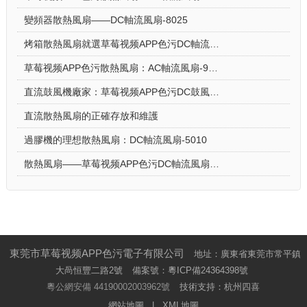
變頻器散熱風扇——DC軸流風扇-8025
烤箱散熱風扇就選草莓视频APP色污DC軸流風扇-5015-A
草莓视频APP色污散熱風扇：AC軸流風扇-9225的應用場景
直流鼓風機廠家：草莓视频APP色污DC鼓風機-2006的特點
直流散熱風扇的正確存放和維護
過膠機的理想散熱風扇：DC軸流風扇-5010
散熱風扇——草莓视频APP色污DC軸流風扇-4028的特點與優勢
東莞市草莓视频APP色污電子有限公司
地址：廣東省東莞市常平鎮
大咼恒豐二路2號
備案號：
粵ICP備24364398號
粵公網安備 44190002003962號
技術支持：杭州四喜
網站地圖
|
XML地圖