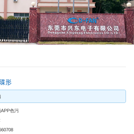
5碟形
扇
APP色污
2
660708