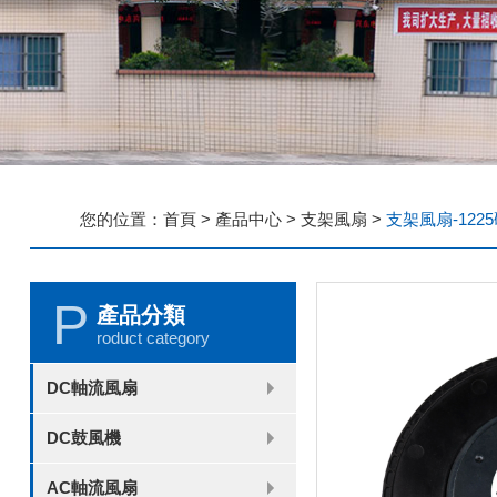
您的位置：
首頁
>
產品中心
>
支架風扇
>
支架風扇-122
P
產品分類
roduct category
DC軸流風扇
2006
2010
2507
2510
3006
3007
3010
3510
4007
4010-B
4015
4020
4028
4510
5010
5015
5020
5025
6010
6015
6020
6025
6038
7010
7015
7025
8010
8015
8025-A
8025-B
8038
9025-B
8020
9238
1225-A
1225-B
1232
1238-A
1238-B
1425
1751
20060
DC鼓風機
2006
3507
4008
DFM4010B
4020
4506-A
4506-B
5008
5010
5015-A
5015-B
5016
5020-A
5020-B
5025-A
5025-B
6006
6008
6015-A
6015-B
6020
6025
6028-A
6028-B
7515
7525
7530-A
7530-B
8030-A
8030-B
9330-A
9330-C
9733
10033
1232
AC軸流風扇