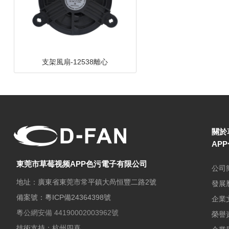
DC鼓風機-8030-A
關於
AP
東莞市草莓视频APP色污電子有限公司
公司
地址：廣東省東莞市常平鎮大咼恒豐二路2號
發展
備案號：
粵ICP備24364398號
企業
粵公網安備 44190002003962號
榮譽
技術支持：杭州四喜