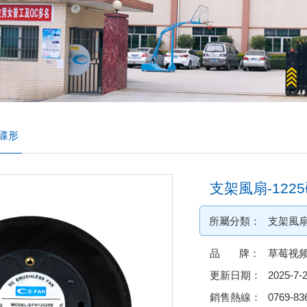
5碟形
支架風扇-122
所屬分類：
支架風
品 牌：
草莓视频
更新日期：
2025-7-
銷售熱線：
0769-83