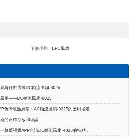
下個係列：
EPC風扇
扇為什麽選擇DC軸流風扇-6025
風扇——DC軸流風扇-8025
P色污散熱風扇：AC軸流風扇-9225的應用場景
風扇的正確存放和維護
散熱風扇——草莓视频APP色污DC軸流風扇-4028的特點與優勢