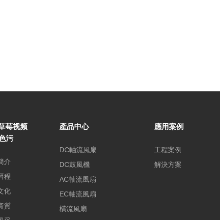
草莓视频
產品中心
應用案例
P色污
DC軸流風扇
工程案例
簡介
DC鼓風機
解決方案
曆程
AC軸流風扇
文化
EC軸流風扇
資質
橫流風扇