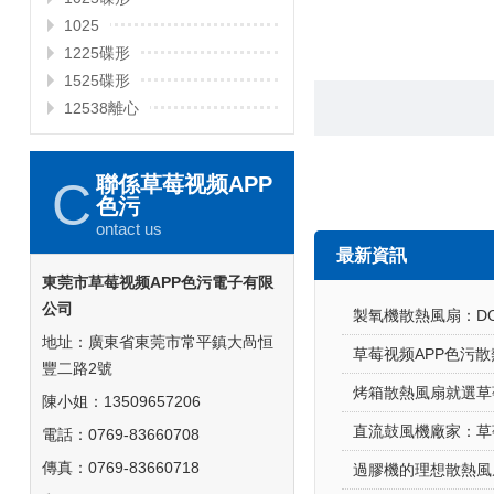
1025
1225碟形
1525碟形
12538離心
聯係草莓视频APP
C
色污
ontact us
最新資訊
東莞市草莓视频APP色污電子有限
公司
製氧機散熱風扇：D
地址：廣東省東莞市常平鎮大咼恒
豐二路2號
烤箱散熱風扇就選草莓
陳小姐：13509657206
直流鼓風機廠家：
電話：0769-83660708
傳真：0769-83660718
過膠機的理想散熱風扇