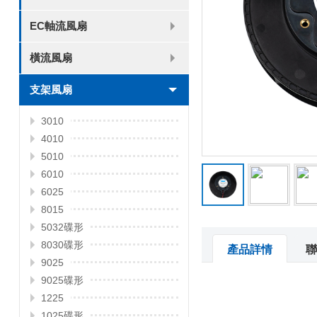
8025
8038
9225
9238
1225
1238
1738
1751
2260
EC軸流風扇
6025
8025
8038
9225
9238
1238
橫流風扇
DC 030
支架風扇
3010
4010
5010
6010
6025
8015
5032碟形
8030碟形
產品詳情
聯
9025
9025碟形
1225
1025碟形