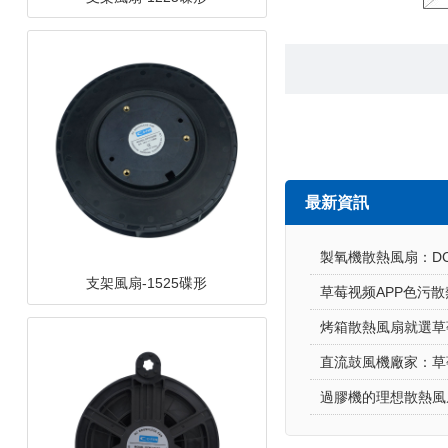
支架風扇-1525碟形
最新資訊
製氧機散熱風扇：
支架風扇-12538離心
烤箱散熱風扇就選草莓
直流鼓風機廠家：
過膠機的理想散熱風扇