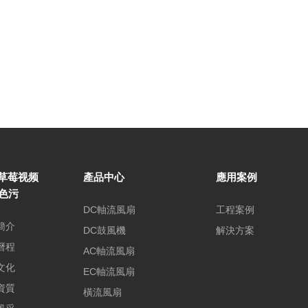
草莓视频
產品中心
應用案例
P色污
DC軸流風扇
工程案例
簡介
DC鼓風機
解決方案
曆程
AC軸流風扇
文化
EC軸流風扇
資質
橫流風扇