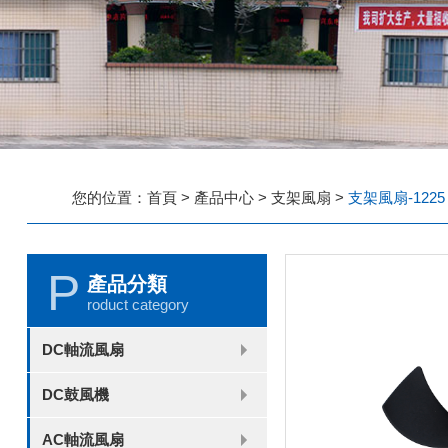
您的位置：
首頁
>
產品中心
>
支架風扇
>
支架風扇-1225
P
產品分類
roduct category
DC軸流風扇
2006
2010
2507
2510
3006
3007
3010
3510
4007
4010-B
4015
4020
4028
4510
5010
5015
5020
5025
6010
6015
6020
6025
6038
7010
7015
7025
8010
8015
8025-A
8025-B
8038
9025-B
8020
9238
1225-A
1225-B
1232
1238-A
1238-B
1425
1751
20060
DC鼓風機
2006
3507
4008
DFM4010B
4020
4506-A
4506-B
5008
5010
5015-A
5015-B
5016
5020-A
5020-B
5025-A
5025-B
6006
6008
6015-A
6015-B
6020
6025
6028-A
6028-B
7515
7525
7530-A
7530-B
8030-A
8030-B
9330-A
9330-C
9733
10033
1232
AC軸流風扇