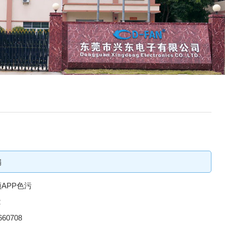
扇
APP色污
2
660708