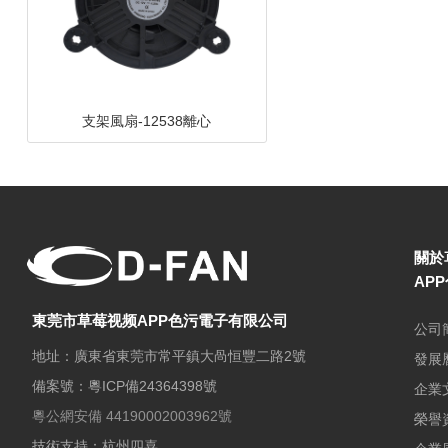
DC鼓風機-8030-A
關於
AP
東莞市草莓视频APP色污電子有限公司
公司
地址：廣東省東莞市常平鎮大咼恒豐二路2號
發展
備案號：
粵ICP備24364398號
企業
粵公網安備 44190002003962號
支架風扇-9025碟形
榮譽
技術支持：杭州四喜