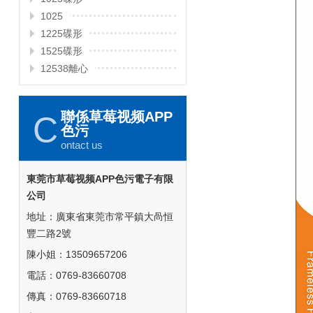
1025
1225碟形
1525碟形
12538離心
聯係草莓视频APP
C
色污
ontact us
東莞市草莓视频APP色污電子有限
公司
地址：廣東省東莞市常平鎮大咼恒
豐二路2號
陳小姐：13509657206
電話：0769-83660708
傳真：0769-83660718