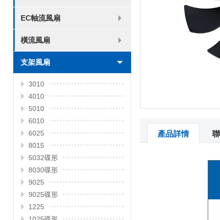
8025
8038
9225
9238
1225
1238
1738
1751
2260
EC軸流風扇
6025
8025
8038
9225
9238
1238
橫流風扇
DC 030
支架風扇
3010
4010
5010
6010
6025
產品詳情
聯
8015
5032碟形
8030碟形
9025
9025碟形
1225
1025碟形