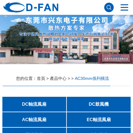
網站首頁
關於草莓视频APP色污
公司簡介
董事長寄語
發展曆程
公司優勢
企業文化
榮譽資質
企業風采
儀器設備
視頻中心
產品中心
DC軸流風扇
DC鼓風機
AC軸流風扇
EC軸流風扇
橫流風扇
支架風扇
應用案例
您的位置：
首頁
>
產品中心
>
>
AC30mm係列橫流
工程案例
解決方案
新聞資訊
公司新聞
行業資訊
DC軸流風扇
DC鼓風機
常見問題
2006
2010
2507
2510
3006
3007
3010
3510
4007
4010-B
4015
4020
4028
4510
5010
5015
5020
5025
6010
6015
6020
6025
6038
7010
7015
7025
8010
8015
8025-A
8025-B
8038
9025-B
8020
9238
1225-A
1225-B
1232
1238-A
1238-B
1425
1751
20060
2006
3507
4008
DFM4010B
4020
4506-A
4506-B
5008
5010
5015-A
5015-B
5016
5020-A
5020-B
5025-A
5025-B
6006
6008
6015-A
6015-B
6020
6025
6028-A
6028-B
7515
7525
7530-A
7530-B
8030-A
8030-B
9330-A
9330-C
9733
10033
1232
聯係草莓视频APP色污
AC軸流風扇
EC軸流風扇
8025
8038
9225
9238
1225
1238
1738
1751
2260
6025
8025
8038
9225
9238
1238
聯係方式
客戶留言
人才招聘