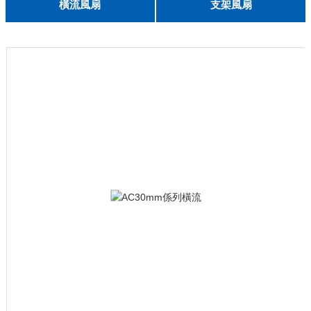
English
橫流風扇
支架風扇
DC 030
3010
4010
5010
6010
6025
8015
5032碟形
8030碟形
9025
9025碟形
1225
1025碟形
1025
1225碟形
1525碟形
12538離心