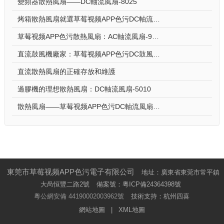
變頻器散熱風扇——DC軸流風扇-8025
烤箱散熱風扇就選草莓视频APP色污DC軸流風扇-5015-A
草莓视频APP色污散熱風扇：AC軸流風扇-9225的應用場景
直流鼓風機廠家：草莓视频APP色污DC鼓風機-2006的特點
直流散熱風扇的正確存放和維護
過膠機的理想散熱風扇：DC軸流風扇-5010
散熱風扇——草莓视频APP色污DC軸流風扇-4028的特點與優勢
東莞市草莓视频APP色污電子有限公司
地址：廣東省東莞市常平鎮
大咼恒豐二路2號
備案號：
粵ICP備24364398號
粵公網安備 44190002003962號
技術支持：杭州四喜
網站地圖
|
XML地圖